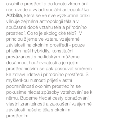
okolního prostředí a do tohoto zkoumání
nás uvede a vyladí sociální antropoložka
Alžběta
, která se ve své výzkumné praxi
věnuje zejména antropologii těla a v
současné době vztahu těla a přírodního
prostředí. Co to je ekologické tělo? V
principu žijeme ve vztahu vzájemné
závislosti na okolním prostředí - pouze
přijetím naší hybridity, konstituční
provázanosti s ne-lidským
můžeme
dosáhnout houževnatosti a jen jejím
prostřednictvím se pak posouvat směrem
ke zdraví lidstva i přírodního prostředí. S
myšlenkou nutnosti přijetí vlastní
podmíněnosti okolním prostředím se
pokusíme hledat způsoby vztahování se k
němu. Budeme hledat cesty obnažování
vlastní zranitelnosti a zakoušení vzájemné
závislosti našeho těla s okolním
prostředím.