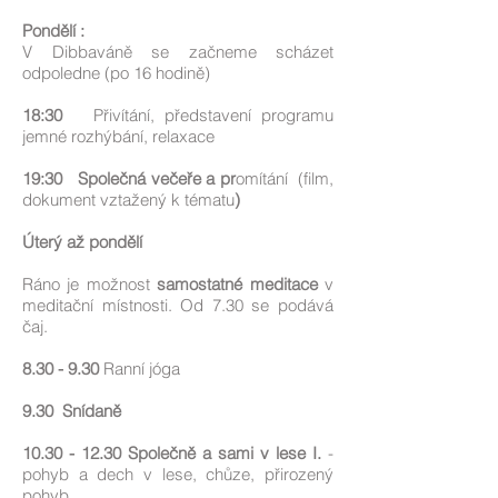
Pondělí :
V Dibbaváně se začneme scházet
odpoledne (po 16 hodině)
18:30
Přivítání, představení programu
jemné rozhýbání, relaxace
19:30 Společná večeře a pr
omítání (film,
dokument vztažený k tématu
)
Úterý až pondělí
Ráno je možnost
samostatné meditace
v
meditační místnosti. Od 7.30 se podává
čaj.
8.30 - 9.30
Ranní
jóga
9.30 Snídaně
10.30 - 12.30
Společně a sami v lese I.
-
pohyb a dech v lese, chůze, přirozený
pohyb