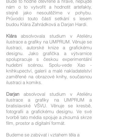
Bude to hodně otevřené a hravé, nepůjde
nám o to vytvořit a hodnotit artefakty,
stejně jako nesoutěžíme v pohybu.
Průvodci touto částí setkání s lesem
budou Klára Zahrádková a Darjan Hardi.
Klára
absolvovala studium v Ateliéru
ilustrace a grafiky na UMPRUM. Věnuje se
ilustraci, autorské knize a grafickému
designu. Jako grafička a výtvarnice
spolupracuje s českou experimentální
hudební scénou. Spolu-vede Xao -
knihkupectví, galerii a malé nakladatelství
zaměřené na obrazové knihy, současnou
ilustraci a komiks.
Darjan
absolvoval studium v Ateliéru
ilustrace a grafiky na UMPRUM a
bratislavské VŠVU. Věnuje se kresbě,
fotografii a grafickému designu. Ve své
tvorbě tato média spojuje a zkoumá skrze
film, prostor a digitalní formát.
Budeme se zabývat i vztahem těla a