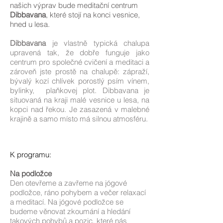
našich výprav bude meditační centrum
Dibbavana
, které stojí na konci vesnice,
hned u lesa.
Dibbavana
je vlastně typická chalupa
upravená tak, že dobře funguje jako
centrum pro společné cvičení a meditaci a
zároveň jste prostě na chalupě: zápraží,
bývalý kozí chlívek porostlý psím vínem,
bylinky, plaňkovej plot. Dibbavana je
situovaná na kraji malé vesnice u lesa, na
kopci nad řekou. Je zasazená v malebné
krajině a samo místo má silnou atmosféru.
K programu:
Na podložce
Den otevřeme a zavřeme na jógové
podložce, ráno pohybem a večer relaxací
a meditací. Na jógové podložce se
budeme věnovat zkoumání a hledání
takových pohybů a pozic, které nás