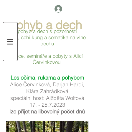
pohyb a dech
pohyb a dech s pozorností
jóga, čchi-kung a
somatika na vlně
dechu
lekce,
semináře a pobyty s Alicí
Červinkovou
Les očima, rukama a pohybem
Alice Červinková, Darjan Hardi,
Klára Zahrádková
speciální host: Alžběta Wolfová
17. - 25.7.2023
lze přijet na libovolný počet dnů