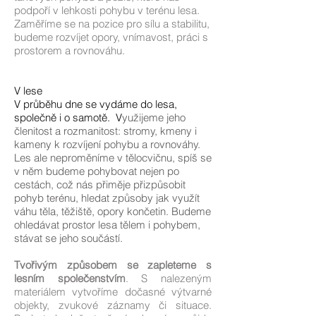
podpoří v lehkosti pohybu v terénu lesa.
Zaměříme se na pozice pro sílu a stabilitu,
budeme rozvíjet opory, vnímavost, práci s
prostorem a rovnováhu.
V lese
V průběhu dne se vydáme do lesa,
společně i o samotě. V
yužijeme jeho
členitost a rozmanitost: stromy, kmeny i
kameny k rozvíjení pohybu a rovnováhy.
Les ale neproměníme v tělocvičnu, spíš se
v něm budeme pohybovat nejen po
cestách, což nás přiměje přizpůsobit
pohyb terénu, hledat způsoby jak využít
váhu těla, těžiště, opory končetin. Budeme
ohledávat prostor lesa tělem i pohybem,
stávat se jeho
součástí.
Tvořivým způsobem se zapleteme s
lesním společenstvím
. S nalezeným
materiálem vytvoříme dočasné výtvarné
objekty, zvukové záznamy či situace.