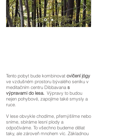
Tento pobyt bude kombinovat
cvičení j
ógy
ve vzdušném prostoru bývalého seníku v
meditačním centru Dibbavana
s
výpravami do lesa.
Výpravy to budou
nejen pohybové, zapojíme také smysly a
ruce.
V lese obvykle chodíme, přemýšlíme nebo
sníme, sbíráme lesní plody a
odpočíváme. To všechno budeme dělat
taky, ale zároveň mnohem víc. Základnou