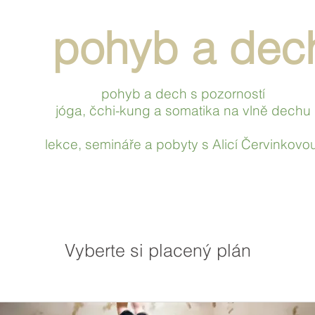
pohyb a de
pohyb a dech s pozorností
jóga, čchi-kung a
somatika na vlně dechu
lekce,
semináře a pobyty s Alicí
Červinkovo
Vyberte si placený plán