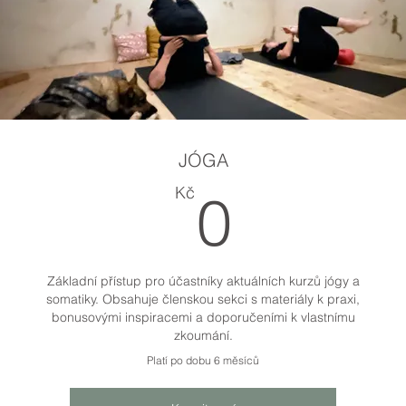
JÓGA
0Kč
Kč
0
Základní přístup pro účastníky aktuálních kurzů jógy a
somatiky. Obsahuje členskou sekci s materiály k praxi,
bonusovými inspiracemi a doporučeními k vlastnímu
zkoumání.
Platí po dobu 6 měsíců