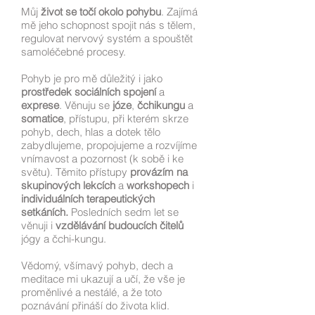
Můj
život se točí okolo pohybu
. Zajímá
mě jeho schopnost spojit nás s tělem,
regulovat nervový systém a spouštět
samoléčebné procesy.
Pohyb je pro mě důležitý i jako
prostředek sociálních spojení
a
exprese
. Věnuju se
józe
,
čchikungu
a
somatice
, přístupu, při kterém skrze
pohyb, dech, hlas a dotek tělo
zabydlujeme, propojujeme a rozvíjíme
vnímavost a pozornost (k sobě i ke
světu). Těmito přístupy
provázím
na
skupinových lekcích
a
workshopech
i
individuálních terapeutických
setkáních.
Posledních sedm let se
věnuji i
vzdělávání budoucích čitelů
jógy a čchi-kungu.
Vědomý, všímavý pohyb, dech a
meditace mi ukazují a učí, že vše je
proměnlivé a nestálé, a že toto
poznávání přináší do života klid.