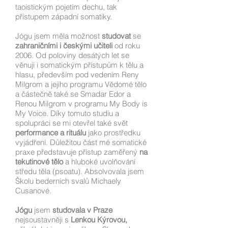
taoistickým pojetím dechu, tak
přístupem západní somatiky.
Jógu jsem měla možnost
studovat
se
zahraničními i českými učiteli
od roku
2006. Od poloviny desátých let se
věnuji i somatickým přístupům k tělu a
hlasu, především pod vedením Reny
Milgrom a jejího programu Vědomé tělo
a částečně také se Smadar Edor a
Renou Milgrom v programu My Body is
My Voice. Díky tomuto studiu a
spolupráci se mi otevřel také svět
performance a rituálu
jako prostředku
vyjádření. Důležitou část mé somatické
praxe představuje přístup zaměřený
na
tekutinové tělo
a hluboké uvolňování
středu těla (psoatu). Absolvovala jsem
Školu bederních svalů Michaely
Cusanové.
Jógu
jsem
studovala
v Praze
nejsoustavněji s
Lenkou Kýrovou,