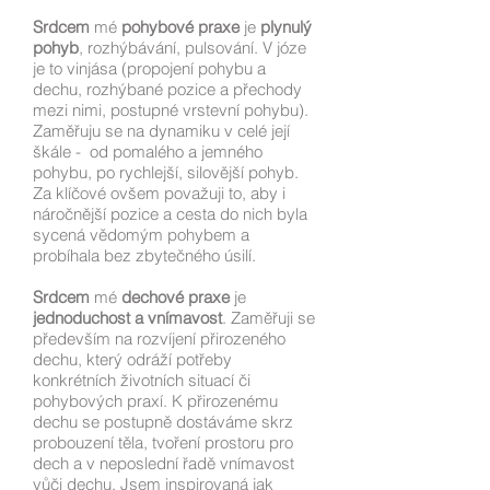
Srdcem
mé
pohybové praxe
je
plynulý
pohyb
, rozhýbávání, pulsování. V józe
je to vinjása
(propojení pohybu a
dechu, rozhýbané pozice a přechody
mezi nimi, postupné vrstevní pohybu).
Zaměřuju se na
dynamiku v celé její
škále - od pomalého a jemného
pohybu, po rychlejší, silovější pohyb.
Za klíčové ovšem považuji to, aby i
náročnější pozice a cesta do nich byla
sycená vědomým pohybem a
probíhala bez zbytečného úsilí.
Srdcem
mé
dechové praxe
je
jednoduchost a vnímavost
. Zaměřuji se
především na rozvíjení přirozeného
dechu, který odráží potřeby
konkrétních životních situací či
pohybových praxí. K přirozenému
dechu se postupně dostáváme skrz
probouzení těla, tvoření prostoru pro
dech a v neposlední řadě vnímavost
vůči dechu. Jsem inspirovaná jak