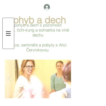
pohyb a dech
pohyb a dech s pozorností
jóga, čchi-kung a
somatika na vlně
dechu
lekce,
semináře a pobyty s Alicí
Červinkovou